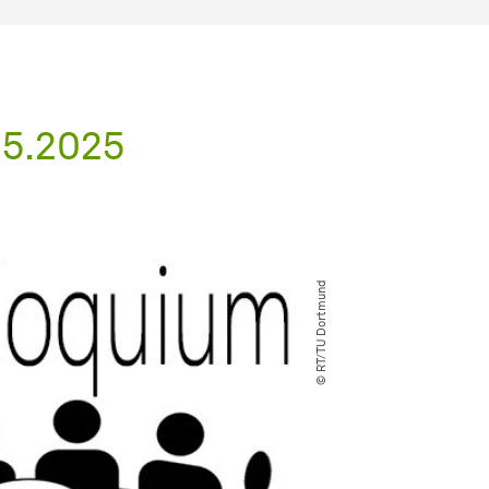
05.2025
© RT​/​TU Dortmund