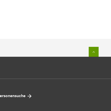
Zum Seit
ersonensuche