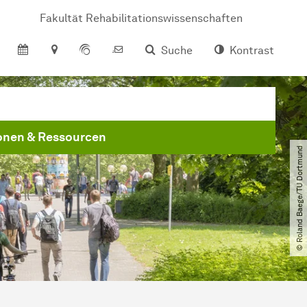
Fakultät Rehabilitationswissenschaften
Suche
Kontrast
onen & Ressourcen
© Roland Baege​/​TU Dortmund