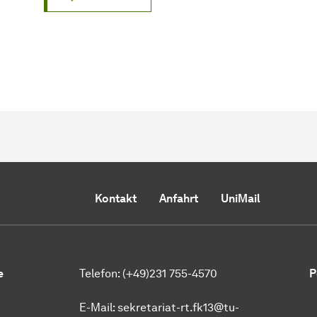
Kontakt
Anfahrt
UniMail
e
Telefon: (+49)231 755-4570
P
E-Mail:
sekretariat-rt.fk13@tu-